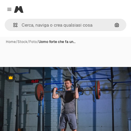
Magnific
Close menu
Cerca 
Home
/
Stock
/
Foto
/
Uomo forte che fa un…
Premium