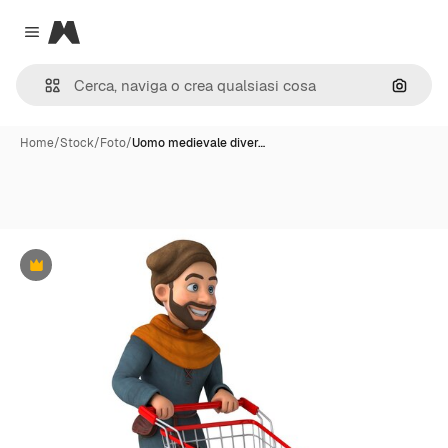
Magnific
Close menu
Cerca 
Home
/
Stock
/
Foto
/
Uomo medievale diver…
Premium