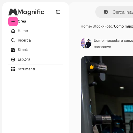
Crea
Home
/
Stock
/
Foto
/
Uomo musc
Home
Ricerca
Uomo muscolare senza c
casanowe
Stock
Esplora
Strumenti
Premium