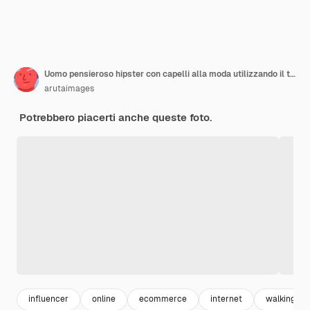
Uomo pensieroso hipster con capelli alla moda utilizzando il telefono cellulare che legge un messaggio di testo, lo shopping online
arutaimages
Potrebbero piacerti anche queste foto.
influencer
online
ecommerce
internet
walking