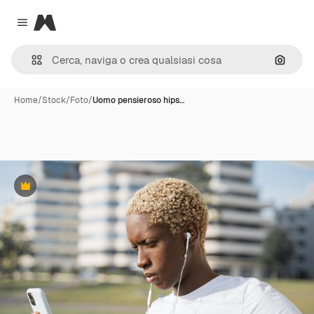
Magnific
Close menu
Cerca 
Home
/
Stock
/
Foto
/
Uomo pensieroso hips…
Premium