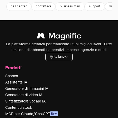
call center
contattaci
business man
support
worki
La piattaforma creativa per realizzare i tuoi migliori lavori. Oltre
1 milione di abbonati tra creativi, imprese, agenzie e studi.
Italiano
Prodotti
Spaces
Assistente IA
Generatore di immagini IA
Generatore di video IA
Sintetizzatore vocale IA
Contenuti stock
MCP per Claude/ChatGPT
New