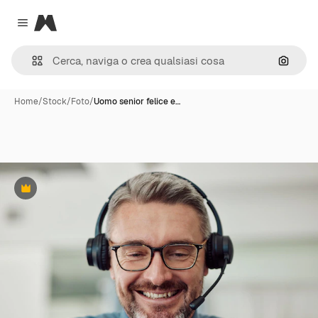
Magnific
Close menu
Cerca 
Home
/
Stock
/
Foto
/
Uomo senior felice e…
Premium