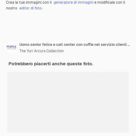
Crea le tue immagini con il
generatore di immagini
e modificale con il
nostro
editor di foto
.
Uomo senior felice e call center con cuffie nel servizio clienti di telemarketing o supporto in ufficio Consulente o agente di uomo d'affari maturo sorride nella consulenza online o contattaci sul posto di lavoro
The Yuri Arcurs Collection
Potrebbero piacerti anche queste foto.