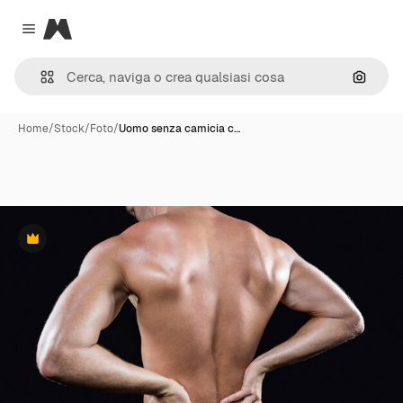
Magnific
Close menu
Cerca 
Home
/
Stock
/
Foto
/
Uomo senza camicia c…
Premium