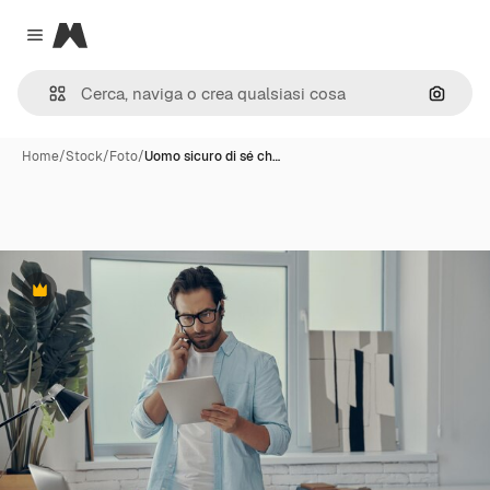
Magnific
Close menu
Cerca 
Home
/
Stock
/
Foto
/
Uomo sicuro di sé ch…
Premium