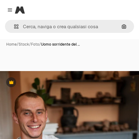
Magnific
Close menu
Cerca 
Home
/
Stock
/
Foto
/
Uomo sorridente del …
Premium