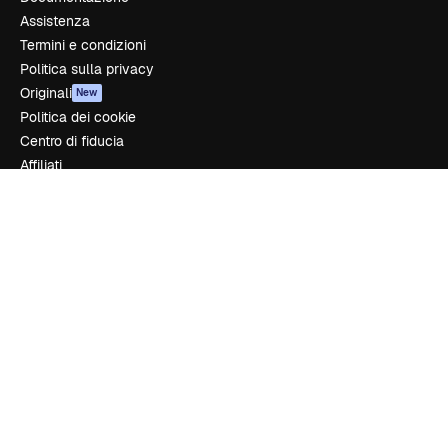
Assistenza
Termini e condizioni
Politica sulla privacy
Originali
New
Politica dei cookie
Centro di fiducia
Affiliati
Aziende
Azienda
Prezzi
Chi siamo
Recensioni
Lavora con noi
Cerca tendenze
Blog
Eventi
Slidesgo