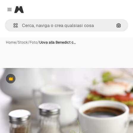
Magnific
Close menu
Cerca 
Home
/
Stock
/
Foto
/
Uova alla Benedict c…
Premium