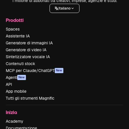
1 milione di abbonati tra creativi, imprese, agenzie e studi.
Italiano
Prodotti
Spaces
Assistente IA
Generatore di immagini IA
Generatore di video IA
Sintetizzatore vocale IA
Contenuti stock
MCP per Claude/ChatGPT
New
Agenti
New
API
App mobile
Tutti gli strumenti Magnific
Inizia
Academy
Documentazione