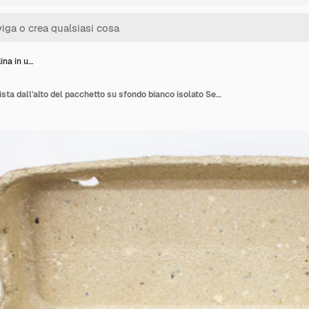
ina in u…
Uova di gallina in una vista dall'alto del pacchetto su sfondo bianco isolato Set di uova Vista dall'alto