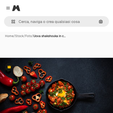
Magnific
Close menu
Cerca 
Home
/
Stock
/
Foto
/
Uova shakshouka in c…
Premium