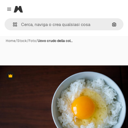
Magnific
Close menu
Cerca 
Home
/
Stock
/
Foto
/
Uovo crudo della col…
Premium