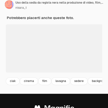
Uso della sedia da regista nera nella produzione di video, film, industria cinematografica su sfondo nero
nisara_t
Potrebbero piacerti anche queste foto.
ciak
cinema
film
lavagna
sedere
background