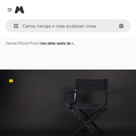
Magnific
Close menu
Cerca 
Home
/
Stock
/
Foto
/
Uso della sedia da r…
Premium