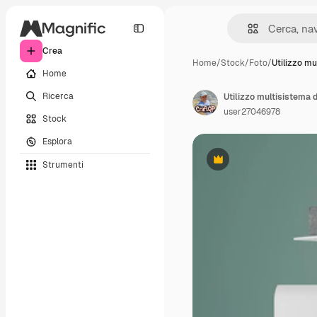
Crea
Home
/
Stock
/
Foto
/
Utilizzo mu
Home
Ricerca
user27046978
Stock
Esplora
Strumenti
Premium