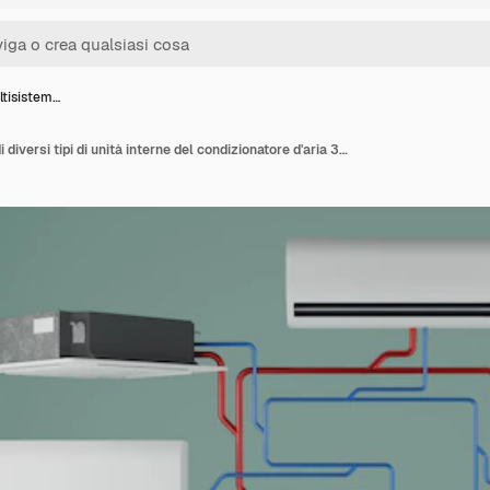
ltisistem…
Utilizzo multisistema di diversi tipi di unità interne del condizionatore d'aria 3d render