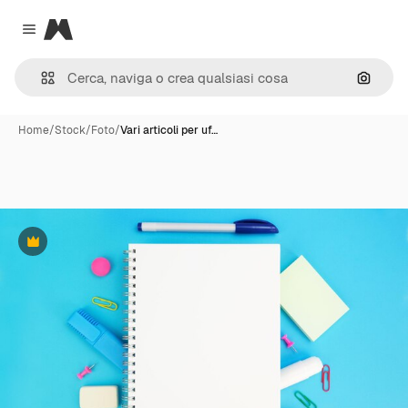
Magnific
Close menu
Cerca 
Home
/
Stock
/
Foto
/
Vari articoli per uf…
Premium