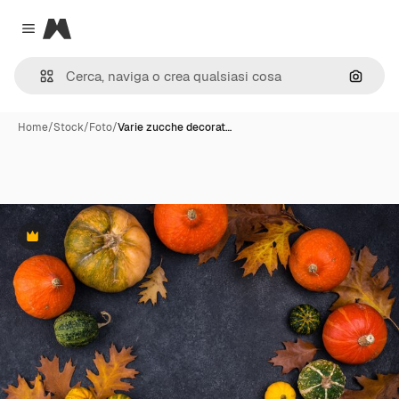
Magnific
Close menu
Cerca 
Home
/
Stock
/
Foto
/
Varie zucche decorat…
Premium