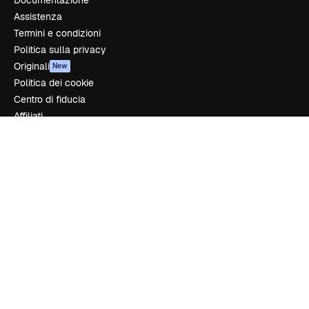
Documentazione
Assistenza
Termini e condizioni
Politica sulla privacy
Originali
New
Politica dei cookie
Centro di fiducia
Affiliati
Aziende
Azienda
Prezzi
Chi siamo
Recensioni
Lavora con noi
Cerca tendenze
Blog
Eventi
Slidesgo