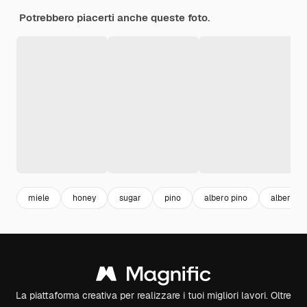
Potrebbero piacerti anche queste foto.
miele
honey
sugar
pino
albero pino
alberi fo
La piattaforma creativa per realizzare i tuoi migliori lavori. Oltre