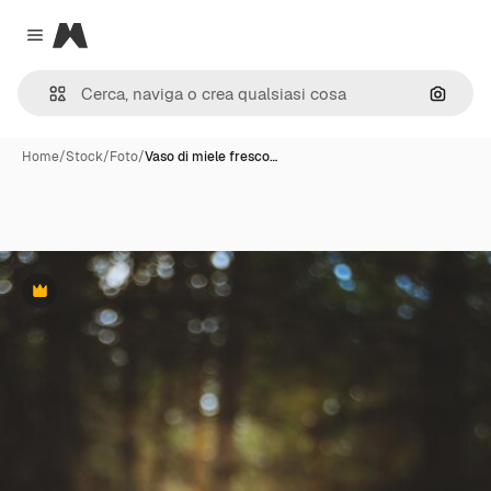
Magnific
Close menu
Cerca 
Home
/
Stock
/
Foto
/
Vaso di miele fresco…
Premium