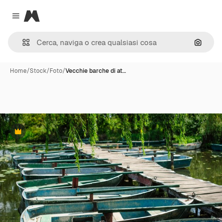
Magnific
Close menu
Cerca 
Home
/
Stock
/
Foto
/
Vecchie barche di at…
Premium