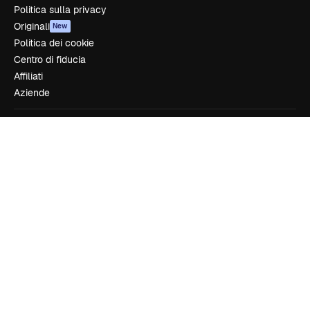
Politica sulla privacy
Originali
New
Politica dei cookie
Centro di fiducia
Affiliati
Aziende
Azienda
Prezzi
Chi siamo
Recensioni
Lavora con noi
Cerca tendenze
Blog
Eventi
Slidesgo
Vendi i tuoi contenuti
Sala stampa