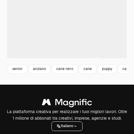
senior
anziano
cane nero
cane
puppy
cane c
La piattaforma creativa per realizzare i tuoi migliori lavori. Oltre
1 milione di abbonati tra creativi, imprese, agenzie e studi.
Italiano