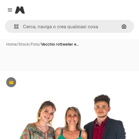
Magnific
Close menu
Cerca 
Home
/
Stock
/
Foto
/
Vecchio rottweiler e…
Premium