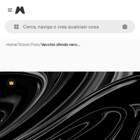
Magnific
Close menu
Cerca 
Home
/
Stock
/
Foto
/
Vecchio sfondo nero.…
Premium