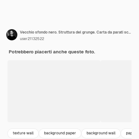
Vecchio sfondo nero. Struttura del grunge. Carta da parati scura. Lavagna, lavagna, parete della stanza.
user21132522
Potrebbero piacerti anche queste foto.
texture wall
background paper
background wall
paper p