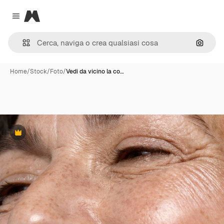
Magnific
Close menu
Cerca 
Home
/
Stock
/
Foto
/
Vedi da vicino la co…
Premium