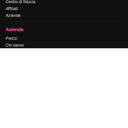
Centro di fiducia
Affiliati
Aziende
Azienda
Prezzi
Chi siamo
Recensioni
Lavora con noi
Cerca tendenze
Blog
Eventi
Slidesgo
Vendi i tuoi contenuti
Sala stampa
Cerchi magnific.ai
Contattaci