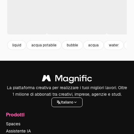
liquid
acqua potabile
bubble
acqua
water
bol
La piattaforma creativa per realizzare i tuoi migliori lavori. Oltre
1 milione di abbonati tra creativi, imprese, agenzie e studi.
Italiano
Prodotti
Spaces
Assistente IA