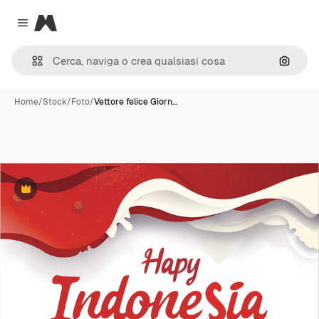
Magnific
Close menu
Cerca 
Home
/
Stock
/
Foto
/
Vettore felice Giorn…
Premium