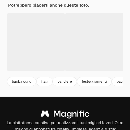
Potrebbero piacerti anche queste foto.
background
flag
bandiere
festeggiamenti
backgro
La piattaforma creativa per realizzare i tuoi migliori lavori. Oltre
1 milione di abbonati tra creativi, imprese, agenzie e studi.