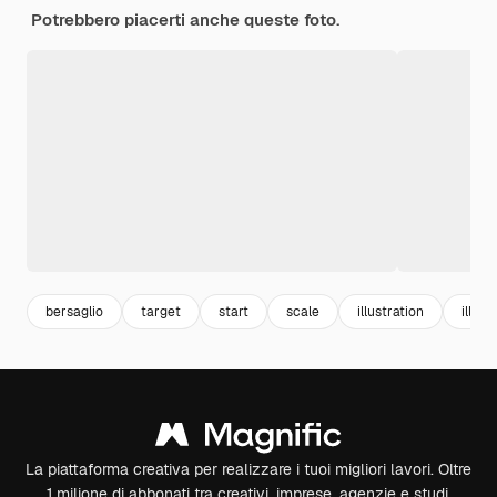
Potrebbero piacerti anche queste foto.
bersaglio
target
start
scale
illustration
illust
La piattaforma creativa per realizzare i tuoi migliori lavori. Oltre
1 milione di abbonati tra creativi, imprese, agenzie e studi.