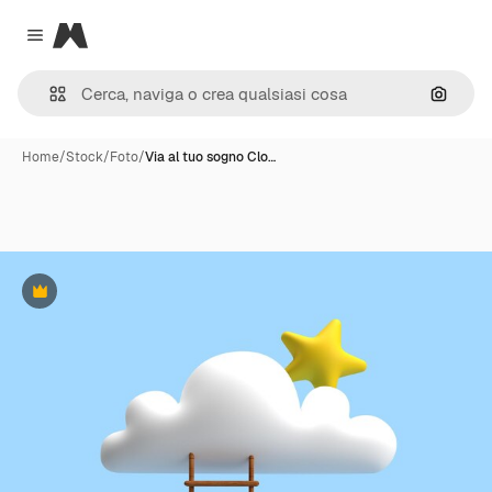
Magnific
Close menu
Cerca 
Home
/
Stock
/
Foto
/
Via al tuo sogno Clo…
Premium