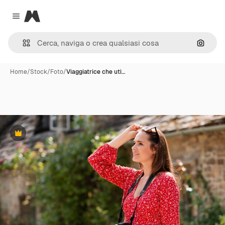
Magnific
Close menu
Cerca 
Home
/
Stock
/
Foto
/
Viaggiatrice che uti…
Premium