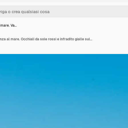
 mare. Va…
Viaggio via mare. Vacanza al mare. Occhiali da sole rossi e infradito gialle sulla spiaggia sabbiosa.