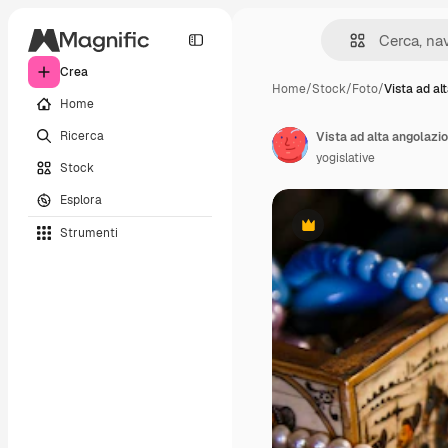
Crea
Home
/
Stock
/
Foto
/
Vista ad al
Home
Ricerca
Vista ad alta angolazio
yogislative
Stock
Esplora
Strumenti
Premium