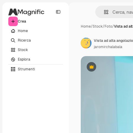
Crea
Home
/
Stock
/
Foto
/
Vista ad al
Home
Ricerca
jaromirchalabala
Stock
Esplora
Strumenti
Premium