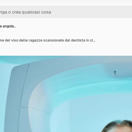
ta angola…
Vista ad alta angolazione del viso delle ragazze scansionate dal dentista in clinica