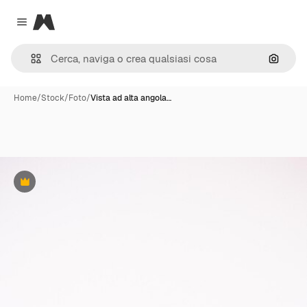
Magnific
Close menu
Cerca 
Home
/
Stock
/
Foto
/
Vista ad alta angola…
Premium