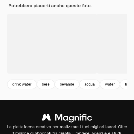
Potrebbero piacerti anche queste foto.
drink water
bere
bevande
acqua
water
limo
La piattaforma creativa per realizzare i tuoi migliori lavori. Oltre
1 milione di abbonati tra creativi, imprese, agenzie e studi.