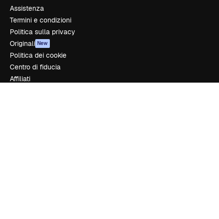
Assistenza
Termini e condizioni
Politica sulla privacy
Originali
New
Politica dei cookie
Centro di fiducia
Affiliati
Aziende
Azienda
Prezzi
Chi siamo
Recensioni
Lavora con noi
Cerca tendenze
Blog
Eventi
Slidesgo