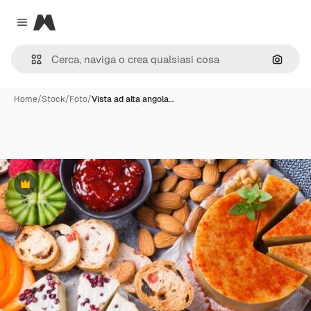
Magnific
Close menu
Cerca 
Home
/
Stock
/
Foto
/
Vista ad alta angola…
Premium