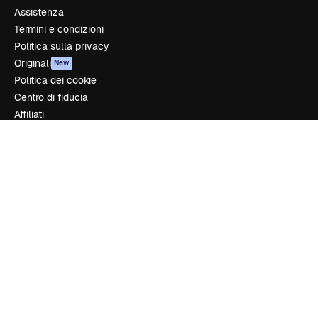
Assistenza
Termini e condizioni
Politica sulla privacy
Originali
New
Politica dei cookie
Centro di fiducia
Affiliati
Aziende
Azienda
Prezzi
Chi siamo
Recensioni
Lavora con noi
Cerca tendenze
Blog
Eventi
Slidesgo