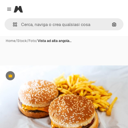
Magnific
Close menu
Cerca 
Home
/
Stock
/
Foto
/
Vista ad alta angola…
Premium