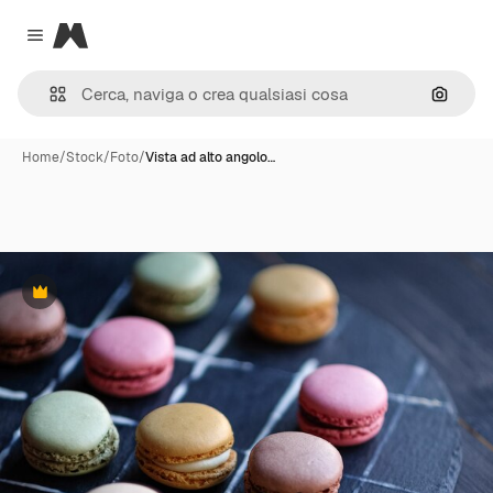
Magnific
Close menu
Cerca 
Home
/
Stock
/
Foto
/
Vista ad alto angolo…
Premium