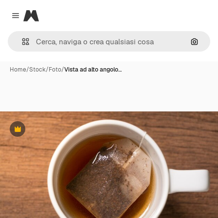
Magnific
Close menu
Cerca 
Home
/
Stock
/
Foto
/
Vista ad alto angolo…
Premium