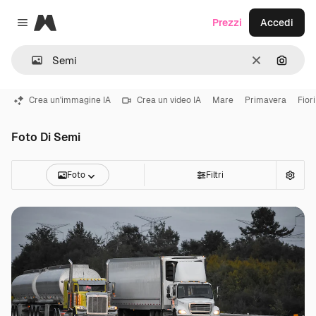
Magnific
Prezzi
Accedi
Close menu
Cancella
Cerca 
Crea un'immagine IA
Crea un video IA
Mare
Primavera
Fiori
Foto Di Semi
Foto
Filtri