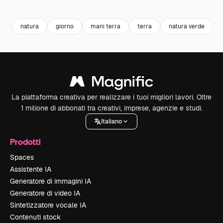
Premium
Premium
Premium
Premium
Generato da
natura
giorno
mani terra
terra
natura verde
La piattaforma creativa per realizzare i tuoi migliori lavori. Oltre
1 milione di abbonati tra creativi, imprese, agenzie e studi.
Italiano
Prodotti
Spaces
Assistente IA
Generatore di immagini IA
Generatore di video IA
Sintetizzatore vocale IA
Contenuti stock