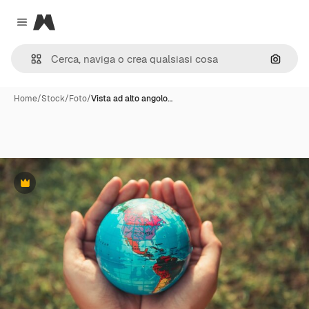
Magnific
Close menu
Cerca 
Home
/
Stock
/
Foto
/
Vista ad alto angolo…
Premium