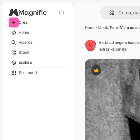
Crea
Home
/
Stock
/
Foto
/
Vista ad a
Home
Ricerca
Vista ad angolo basso 
jedrzejkaminski
Stock
Esplora
Strumenti
Premium