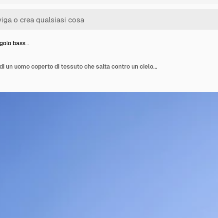
ngolo bass…
Vista ad angolo basso di un uomo coperto di tessuto che salta contro un cielo blu limpido