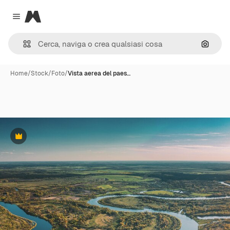
Magnific
Close menu
Cerca 
Home
/
Stock
/
Foto
/
Vista aerea del paes…
Premium