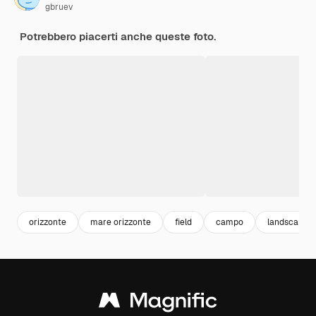
gbruev
Potrebbero piacerti anche queste foto.
orizzonte
mare orizzonte
field
campo
landscape s