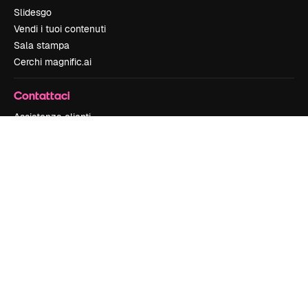
Slidesgo
Vendi i tuoi contenuti
Sala stampa
Cerchi magnific.ai
Contattaci
Assistenza clienti
Instagram
YouTube
LinkedIn
TikTok
Discord
X
Reddit
Copyright © 2010-
2026
Freepik Company S.L.U.
Tutti i diritti riservati
.