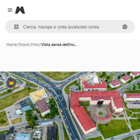
Magnific
Close menu
Cerca 
Home
/
Stock
/
Foto
/
Vista aerea dell'inc…
Premium