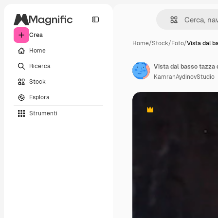
Crea
Home
/
Stock
/
Foto
/
Vista dal b
Home
Ricerca
KamranAydinovStudio
Stock
Esplora
Strumenti
Premium