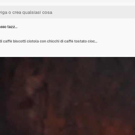
asso tazz…
Vista dal basso tazza di caffè biscotti ciotola con chicchi di caffè tostato cioccolato bastoncini di cannella anice stellato su tavola di legno ciotola di cacao sul tavolo