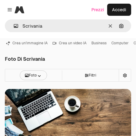
Magnific
Prezzi
Accedi
Close menu
Cancella
Cerca 
Crea un'immagine IA
Crea un video IA
Business
Computer
C
Foto Di Scrivania
Foto
Filtri