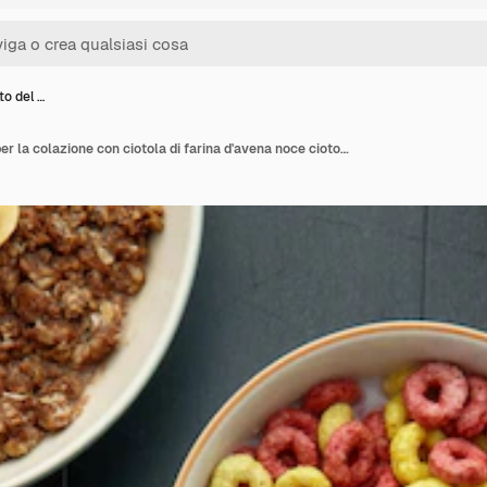
lto del …
Vista dall'alto del set per la colazione con ciotola di farina d'avena noce ciotola di cereali con latte ribes rosso semi di chia kiwi ricotta su sfondo nero