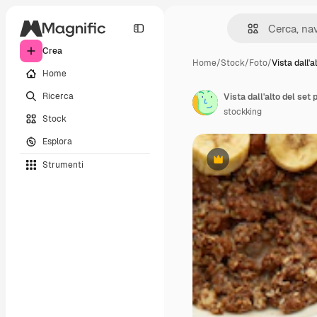
Crea
Home
/
Stock
/
Foto
/
Vista dall'a
Home
Ricerca
stockking
Stock
Esplora
Strumenti
Premium