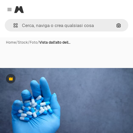
Magnific
Close menu
Cerca 
Home
/
Stock
/
Foto
/
Vista dall'alto dell…
Premium