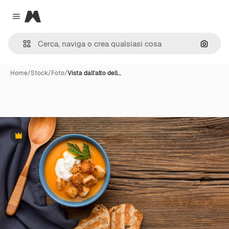
Magnific
Close menu
Cerca 
Home
/
Stock
/
Foto
/
Vista dall'alto dell…
Premium