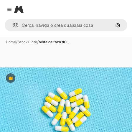
Magnific
Close menu
Cerca 
Home
/
Stock
/
Foto
/
Vista dall'alto di i…
Premium