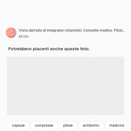
Vista dall'alto di integratori vitaminici. Concetto medico. Pillole giallo-bianche su sfondo blu
MrDm
Potrebbero piacerti anche queste foto.
capsule
compresse
pillole
antibiotici
medicinali