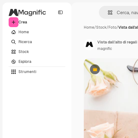
Crea
Home
/
Stock
/
Foto
/
Vista dall'al
Home
Ricerca
Vista dall'alto di regal
magnific
Stock
Esplora
Strumenti
Premium