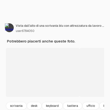
Vista dall'alto di una scrivania blu con attrezzatura da lavoro collocata in ufficio. Copia spazio.
user6784050
Potrebbero piacerti anche queste foto.
scrivania
desk
keyboard
tastiera
ufficio
busi