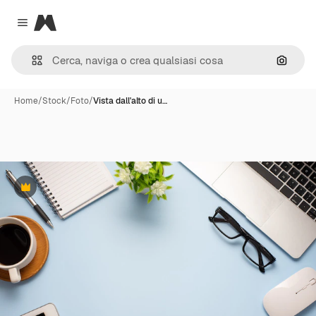
Magnific
Close menu
Cerca 
Home
/
Stock
/
Foto
/
Vista dall'alto di u…
Premium