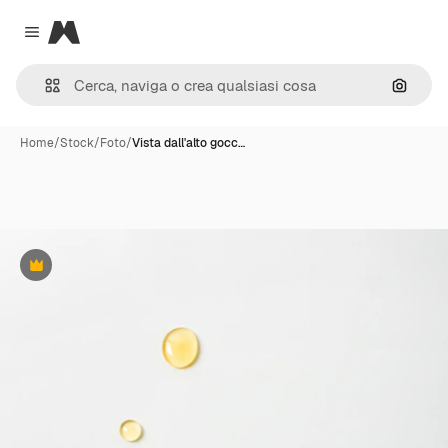
Magnific
Close menu
Cerca 
Home
/
Stock
/
Foto
/
Vista dall'alto gocc…
Premium