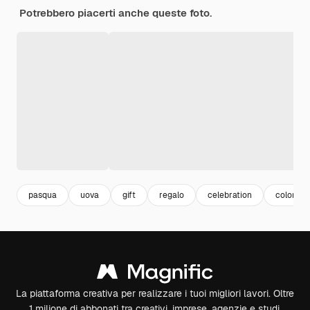
Potrebbero piacerti anche queste foto.
pasqua
uova
gift
regalo
celebration
colore r
La piattaforma creativa per realizzare i tuoi migliori lavori. Oltre
1 milione di abbonati tra creativi, imprese, agenzie e studi.