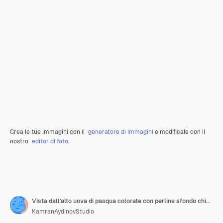
Crea le tue immagini con il
generatore di immagini
e modificale con il
nostro
editor di foto
.
Vista dall'alto uova di pasqua colorate con perline sfondo chiaro concetto ornato vacanza primavera colorata pasqua
KamranAydinovStudio