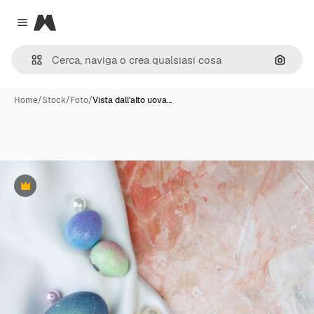
Magnific
Close menu
Cerca 
Home
/
Stock
/
Foto
/
Vista dall'alto uova…
Premium