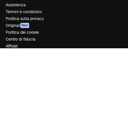
Assistenza
Termini e condizioni
Politica sulla privacy
Originali
New
Politica dei cookie
Centro di fiducia
Affiliati
Aziende
Azienda
Prezzi
Chi siamo
Recensioni
Lavora con noi
Cerca tendenze
Blog
Eventi
Slidesgo