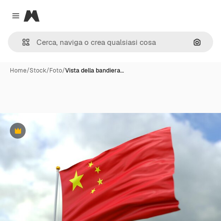
Magnific
Close menu
Cerca 
Home
/
Stock
/
Foto
/
Vista della bandiera…
Premium